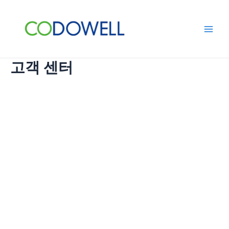
콘
Main
텐
Men
츠
로
건
고객 센터
너
뛰
기