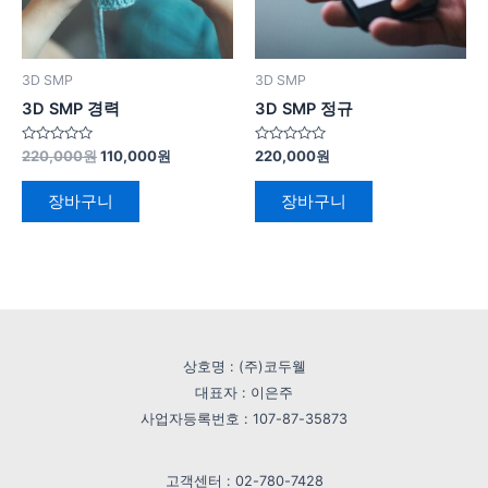
3D SMP
3D SMP
3D SMP 경력
3D SMP 정규
5
5
220,000
원
110,000
원
220,000
원
중
중
에
에
서
서
장바구니
장바구니
0
0
로
로
평
평
가
가
됨
됨
상호명 : (주)코두웰
대표자 : 이은주
사업자등록번호 : 107-87-35873
고객센터 : 02-780-7428