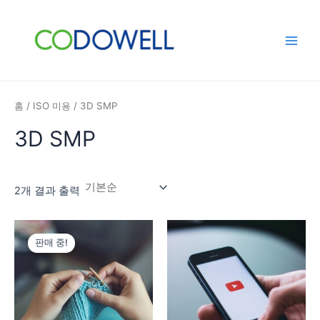
콘
Main
텐
Men
츠
로
건
너
홈
/
ISO 미용
/ 3D SMP
뛰
기
3D SMP
2개 결과 출력
원
현
래
재
판매 중!
가
가
격:
격:
220,000
110,000
원.
원.